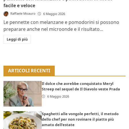
facile e veloce
Raffaele Moauro
6 Maggio 2026
Le pennette con melanzane e pomodorini si possono
preparare anche nel microonde e il risultato...
Leggi di più
ARTICOLI RECENTI
Il dolce che avrebbe conquistato Meryl
Streep nel sequel de Il Diavolo veste Prada
6 Maggio 2026
Spaghetti alle vongole perfetti, il metodo
dello chef per non rovinare il piatto più
amato dell’estate